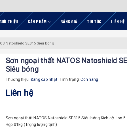
GIỚI THIỆU
SẢN PHẨM
BẢNG GIÁ
TIN TỨC
LIÊN HỆ
TOS Natoshield SE315 Siêu bóng
Sơn ngoại thất NATOS Natoshield S
Siêu bóng
Thương hiệu:
Đang cập nhật
Tình trạng:
Còn hàng
Liên hệ
Sơn ngoại thất NATOS Natoshield SE315 Siêu bóng Kích cỡ: Lon 5.
Hộp 01kg (Trọng lượng tịnh)