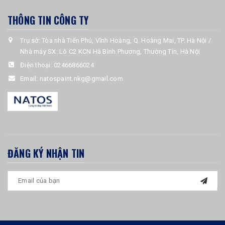
THÔNG TIN CÔNG TY
Trụ sở: Tòa nhà Tiến Phú, Vĩnh Hoàng, Q. Hoàng Mai, TP. Hà Nội /
Nhà máy SX: Lô C2 KCN Hà Bình Phương, Thường Tín, Hà Nội
Điện thoại:
02466866024
Email:
natospaint.nkg@gmail.com
ĐĂNG KÝ NHẬN TIN